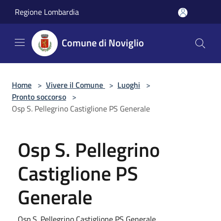
Salta al contenuto principale
Regione Lombardia
Comune di Noviglio
Home
>
Vivere il Comune
>
Luoghi
>
Pronto soccorso
>
Osp S. Pellegrino Castiglione PS Generale
Osp S. Pellegrino
Castiglione PS
Generale
Osp S. Pellegrino Castiglione PS Generale