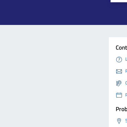
Cont
Prob