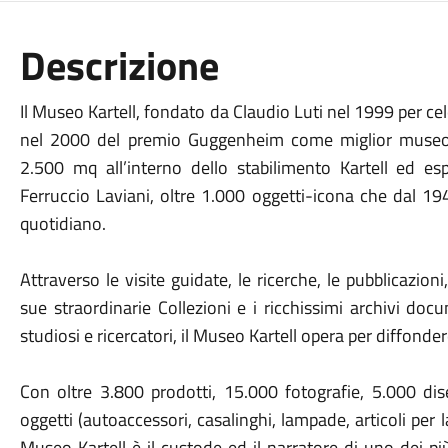
Descrizione
Il Museo Kartell, fondato da Claudio Luti nel 1999 per cel
nel 2000 del premio Guggenheim come miglior museo d
2.500 mq all’interno dello stabilimento Kartell ed e
Ferruccio Laviani, oltre 1.000 oggetti-icona che dal 19
quotidiano.
Attraverso le visite guidate, le ricerche, le pubblicazioni
sue straordinarie Collezioni e i ricchissimi archivi doc
studiosi e ricercatori, il Museo Kartell opera per diffonder
Con oltre 3.800 prodotti, 15.000 fotografie, 5.000 di
oggetti (autoaccessori, casalinghi, lampade, articoli per 
Museo Kartell è il custode ed il narratore di uno dei più 