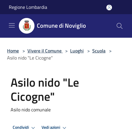
Salta al contenuto principale
Regione Lombardia
Comune di Noviglio
Home
>
Vivere il Comune
>
Luoghi
>
Scuola
>
Asilo nido "Le Cicogne"
Asilo nido "Le
Cicogne"
Asilo nido comunale
Condividi
Vedi azioni