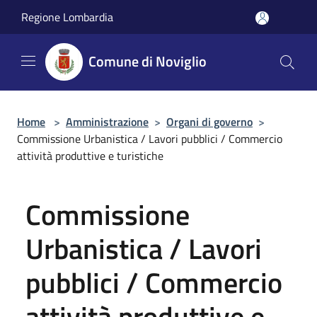
Salta al contenuto principale
Regione Lombardia
Comune di Noviglio
Home
>
Amministrazione
>
Organi di governo
>
Commissione Urbanistica / Lavori pubblici / Commercio
attività produttive e turistiche
Commissione
Urbanistica / Lavori
pubblici / Commercio
attività produttive e