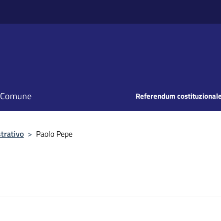
il Comune
Referendum costituzionale
trativo
>
Paolo Pepe