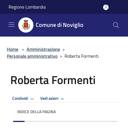
Salta al contenuto principale
Regione Lombardia
Comune di Noviglio
Home
>
Amministrazione
>
Personale amministrativo
>
Roberta Formenti
Roberta Formenti
Condividi
Vedi azioni
INDICE DELLA PAGINA