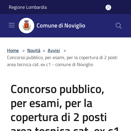
Salta al contenuto principale
Regione Lombardia
Comune di Noviglio
Home
>
Novità
>
Avvisi
>
Concorso pubblico, per esami, per la copertura di 2 posti
area tecnica cat. ex c1 - comune di Noviglio
Concorso pubblico,
per esami, per la
copertura di 2 posti
area tecnica cat. ex c1